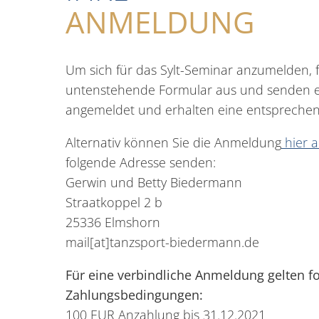
ANMELDUNG
Um sich für das Sylt-Seminar anzumelden, fü
untenstehende Formular aus und senden es
angemeldet und erhalten eine entsprechen
Alternativ können Sie die Anmeldung
hier a
folgende Adresse senden:
Gerwin und Betty Biedermann
Straatkoppel 2 b
25336 Elmshorn
mail[at]tanzsport-biedermann.de
Für eine verbindliche Anmeldung
gelten f
Zahlungsbedingungen:
100 EUR Anzahlung bis 31.12.2021