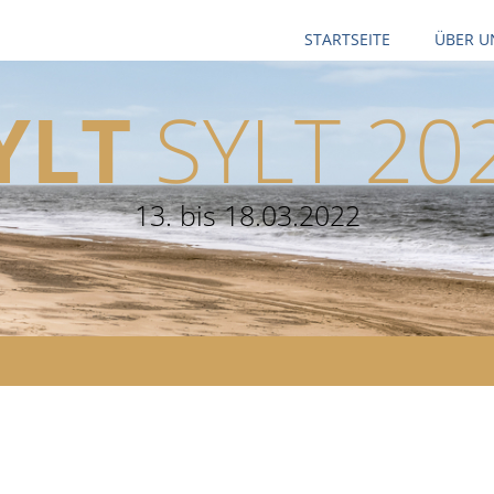
STARTSEITE
ÜBER U
YLT
SYLT 20
13. bis 18.03.2022