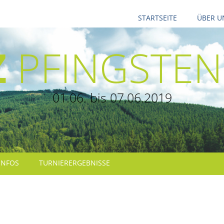
STARTSEITE
ÜBER U
Z
PFINGSTEN
01.06. bis 07.06.2019
INFOS
TURNIERERGEBNISSE